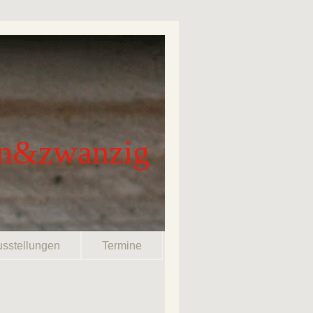
ben&zwanzig
sstellungen
Termine