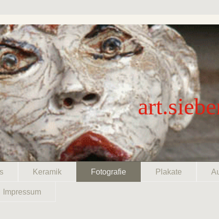
art.sie
s
Keramik
Fotografie
Plakate
Au
Impressum