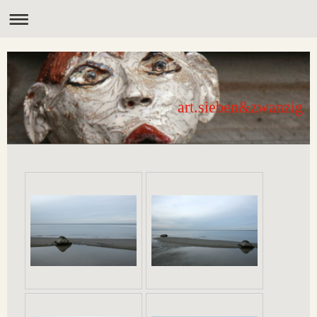
art.sieben&zwanzig